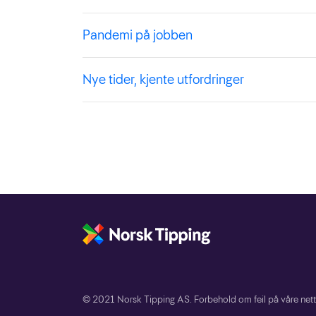
Pandemi på jobben
Nye tider, kjente utfordringer
© 2021 Norsk Tipping AS. Forbehold om feil på våre nett