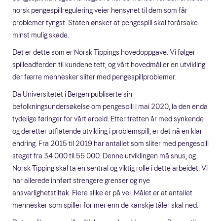
norsk pengespillregulering veier hensynet til dem som får
problemer tyngst. Staten ønsker at pengespill skal forårsake
minst mulig skade.
Det er dette som er Norsk Tippings hovedoppgave. Vi følger
spilleadferden til kundene tett, og vårt hovedmål er en utvikling
der færre mennesker sliter med pengespillproblemer.
Da Universitetet i Bergen publiserte sin
befolkningsundersøkelse om pengespill i mai 2020, la den enda
tydelige føringer for vårt arbeid. Etter tretten år med synkende
og deretter utflatende utvikling i problemspill, er det nå en klar
endring. Fra 2015 til 2019 har antallet som sliter med pengespill
steget fra 34 000 til 55 000. Denne utviklingen må snus, og
Norsk Tipping skal ta en sentral og viktig rolle i dette arbeidet. Vi
har allerede innført strengere grenser og nye
ansvarlighetstiltak. Flere slike er på vei. Målet er at antallet
mennesker som spiller for mer enn de kanskje tåler skal ned.