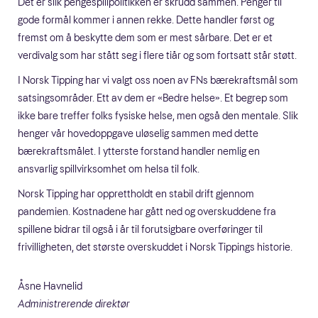
Det er slik pengespillpolitikken er skrudd sammen. Penger til
gode formål kommer i annen rekke. Dette handler først og
fremst om å beskytte dem som er mest sårbare. Det er et
verdivalg som har stått seg i flere tiår og som fortsatt står støtt.
I Norsk Tipping har vi valgt oss noen av FNs bærekraftsmål som
satsingsområder. Ett av dem er «Bedre helse». Et begrep som
ikke bare treffer folks fysiske helse, men også den mentale. Slik
henger vår hovedoppgave uløselig sammen med dette
bærekraftsmålet. I ytterste forstand handler nemlig en
ansvarlig spillvirksomhet om helsa til folk.
Norsk Tipping har opprettholdt en stabil drift gjennom
pandemien. Kostnadene har gått ned og overskuddene fra
spillene bidrar til også i år til forutsigbare overføringer til
frivilligheten, det største overskuddet i Norsk Tippings historie.
Åsne Havnelid
Administrerende direktør