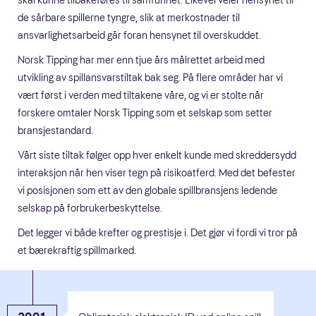
skal kunne tilbakeføres til samfunnet. Likevel veier hensynet til
de sårbare spillerne tyngre, slik at merkostnader til
ansvarlighetsarbeid går foran hensynet til overskuddet.
Norsk Tipping har mer enn tjue års målrettet arbeid med
utvikling av spillansvarstiltak bak seg. På flere områder har vi
vært først i verden med tiltakene våre, og vi er stolte når
forskere omtaler Norsk Tipping som et selskap som setter
bransjestandard.
Vårt siste tiltak følger opp hver enkelt kunde med skreddersydd
interaksjon når hen viser tegn på risikoatferd. Med det befester
vi posisjonen som ett av den globale spillbransjens ledende
selskap på forbrukerbeskyttelse.
Det legger vi både krefter og prestisje i. Det gjør vi fordi vi tror på
et bærekraftig spillmarked.