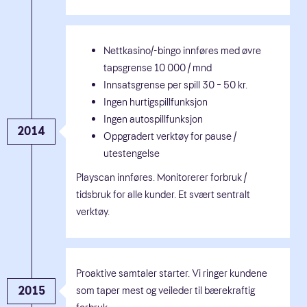
Nettkasino/-bingo innføres med øvre
tapsgrense 10 000 / mnd
Innsatsgrense per spill 30 – 50 kr.
Ingen hurtigspillfunksjon
Ingen autospillfunksjon
2014
Oppgradert verktøy for pause /
utestengelse
Playscan innføres. Monitorerer forbruk /
tidsbruk for alle kunder. Et svært sentralt
verktøy.
Proaktive samtaler starter. Vi ringer kundene
2015
som taper mest og veileder til bærekraftig