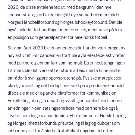
2020, da disse avtalene løp ut. Med bakgrunn i den nye
sponsorstrategien ble det inngått nye samarbeid med både
Norges Håndballforbund og Norges Ishockeyforbund. Det ble
også innledet forhandlinger med fotballen, med tanke på å ta
en posisjon som generalpartner for hele norsk fotball.
Selv om året 2020 ble et annerledes år, har det vært preget av
høy aktivitet. Før pandemien traff ble avtalefestede aktiviteter
med partnere gjennomført som normalt. Etter nedstengningen
12. mars ble det iverksatt et større arbeid med å finne andre
områder å synliggjøre sponsoratene på. Fysiske møteplasser
ble digitalisert, og det ble lagt mer vekt på å produsere innhold
til sosiale medier og andre plattformer for kommunikasjon.
Enkelte ting ble også utsatt og avtalt gjennomført ved senere
anledninger. Noen satsingsområder med partnere ble også
styrket som følge av pandemien. Ett eksempel er Norsk Tipping
og Norges idrettsforbunds prisutdeling til lag og klubber som
jobber bevisst for å hindre frafall blant ungdom i idretten.