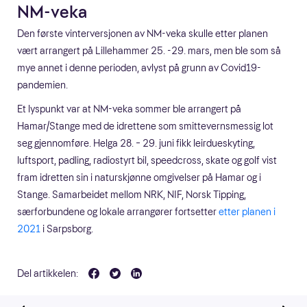
NM-veka
Den første vinterversjonen av NM-veka skulle etter planen
vært arrangert på Lillehammer 25. -29. mars, men ble som så
mye annet i denne perioden, avlyst på grunn av Covid19-
pandemien.
Et lyspunkt var at NM-veka sommer ble arrangert på
Hamar/Stange med de idrettene som smittevernsmessig lot
seg gjennomføre. Helga 28. – 29. juni fikk leirdueskyting,
luftsport, padling, radiostyrt bil, speedcross, skate og golf vist
fram idretten sin i naturskjønne omgivelser på Hamar og i
Stange. Samarbeidet mellom NRK, NIF, Norsk Tipping,
særforbundene og lokale arrangører fortsetter
etter planen i
2021
i Sarpsborg.
Del artikkelen: