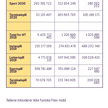
Sport 2020
292 381 722
312 834 248
280 392
232
Terminalspill
32 115 497
163 663 793
105 196 171
2020
Total for NT
5 425 712
1 205 899
1 025 885
2019
461
792
589
Instaspill
215 177 156
274 831 478
489 232 748
2019
Lotterispill
4 771 674
347 641 585
109 528 410
2019
115
Sportspill
368 781 488
351 686 124
227 097
2019
485
Terminalspill
70 079 703
231 740 605
200 026
2019
945
Tallene inkluderer ikke fysiske Flax-lodd.