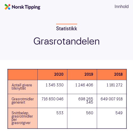
Innhold
Statistikk
Grasrotandelen
2020
2019
2018
Antall givere
1 345 330
1 246 406
1 181 272
tilknyttet
Grasrotmidler
716 830 046
698 265
649 007 918
generert
345
Snittbeløp
533
560
549
grasrotmidler
per
grasrotgiver