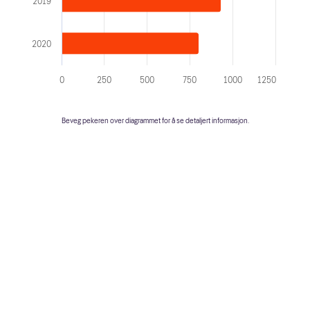
2019
2020
0
250
500
750
1000
1250
Beveg pekeren over diagrammet for å se detaljert informasjon.