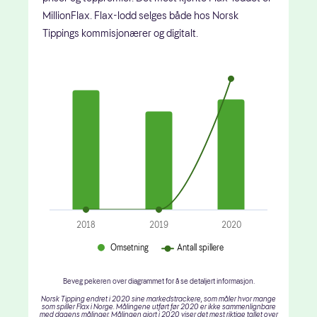
MillionFlax. Flax-lodd selges både hos Norsk
Tippings kommisjonærer og digitalt.
2018
2019
2020
Omsetning
Antall spillere
Beveg pekeren over diagrammet for å se detaljert informasjon.
Norsk Tipping endret i 2020 sine markedstrackere, som måler hvor mange
som spiller Flax i Norge. Målingene utført før 2020 er ikke sammenlignbare
med dagens målinger. Målingen gjort i 2020 viser det mest riktige tallet over