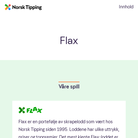
Innhold
Flax
Våre spill
Flax er en portefølje av skrapelodd som vært hos
Norsk Tipping siden 1995. Loddene har ulike uttrykk,
priser og toppremier. Det mest kjente Flax-loddet er