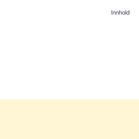
Innhold