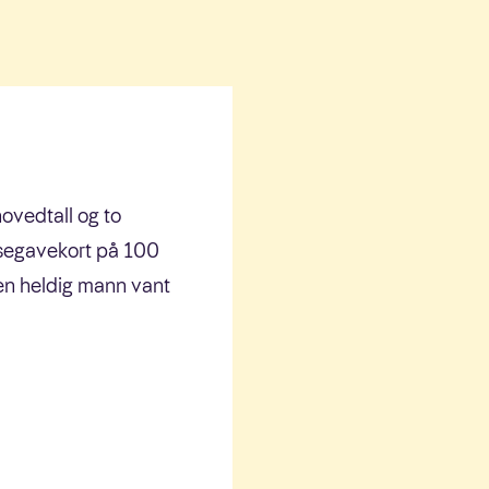
hovedtall og to
eisegavekort på 100
 en heldig mann vant