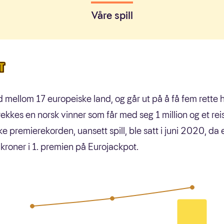
Våre spill
d mellom 17 europeiske land, og går ut på å få fem rette 
trekkes en norsk vinner som får med seg 1 million og et r
e premierekorden, uansett spill, ble satt i juni 2020, da
 kroner i 1. premien på Eurojackpot.